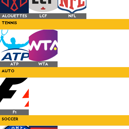
ALOUETTES
LCF
NFL
TENNIS
ATP
WTA
AUTO
F1
SOCCER