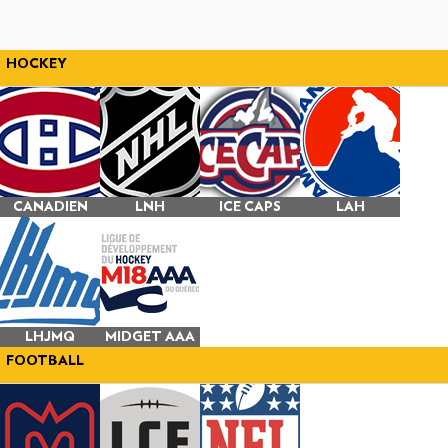
HOCKEY
CANADIEN
LNH
ICE CAPS
LAH
LHJMQ
MIDGET AAA
FOOTBALL